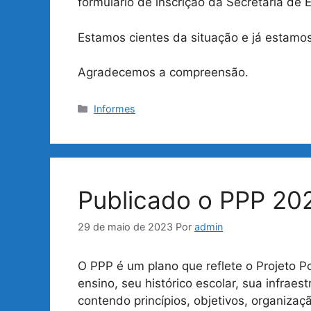
formulário de inscrição da Secretaria de
Estamos cientes da situação e já estamos
Agradecemos a compreensão.
Categorias
Informes
Publicado o PPP 20
29 de maio de 2023
Por
admin
O PPP é um plano que reflete o Projeto Po
ensino, seu histórico escolar, sua infrae
contendo princípios, objetivos, organização