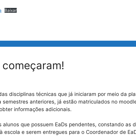
a
Baixar
á começaram!
as disciplinas técnicas que já iniciaram por meio da p
s a semestres anteriores, já estão matriculados no moo
obter informações adicionais.
s alunos que possuem EaDs pendentes, constando as di
r à escola e serem entregues para o Coordenador de EaD