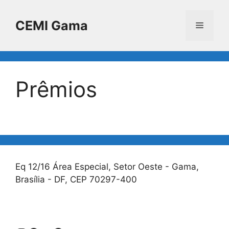
Pular
para
CEMI Gama
Menu
o
conteúdo
Prêmios
Eq 12/16 Área Especial, Setor Oeste - Gama,
Brasília - DF, CEP 70297-400